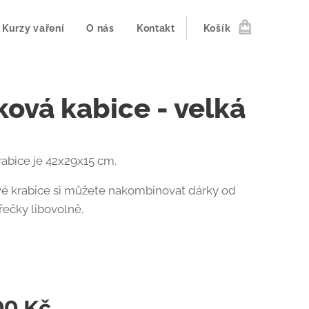
Kurzy vaření
O nás
Kontakt
Košík
ková kabice - velká
abice je 42x29x15 cm.
é krabice si můžete nakombinovat dárky od
řečky libovolně.
00
Kč