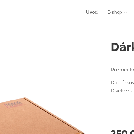
Úvod
E-shop
Dár
Rozměr kr
Do dárkov
Divoké va
250,